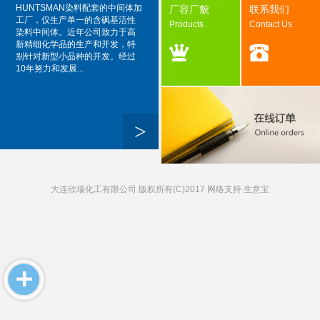
HUNTSMAN染料配套的中间体加
厂容厂貌
联系我们
工厂，仅生产单一的含砜基活性
Products
Contact Us
染料中间体。近年公司致力于高
新精细化学品的生产和开发，特
别针对新型小品种的开发。经过
10年努力和发展...
>
大连欣瑞化工有限公司
版权所有(C)2017 网络支持
生意宝