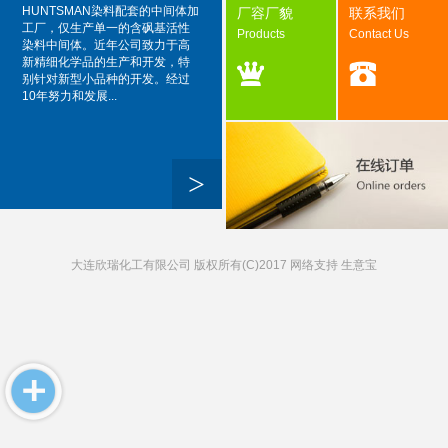
HUNTSMAN染料配套的中间体加
厂容厂貌
联系我们
工厂，仅生产单一的含砜基活性
Products
Contact Us
染料中间体。近年公司致力于高
新精细化学品的生产和开发，特
别针对新型小品种的开发。经过
10年努力和发展...
>
大连欣瑞化工有限公司
版权所有(C)2017 网络支持
生意宝