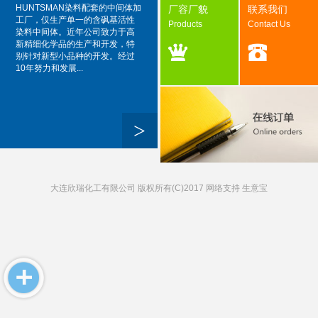
HUNTSMAN染料配套的中间体加
厂容厂貌
联系我们
工厂，仅生产单一的含砜基活性
Products
Contact Us
染料中间体。近年公司致力于高
新精细化学品的生产和开发，特
别针对新型小品种的开发。经过
10年努力和发展...
>
大连欣瑞化工有限公司
版权所有(C)2017 网络支持
生意宝