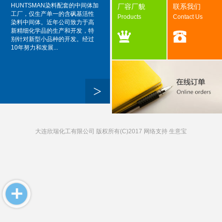
HUNTSMAN染料配套的中间体加
厂容厂貌
联系我们
工厂，仅生产单一的含砜基活性
Products
Contact Us
染料中间体。近年公司致力于高
新精细化学品的生产和开发，特
别针对新型小品种的开发。经过
10年努力和发展...
>
大连欣瑞化工有限公司
版权所有(C)2017 网络支持
生意宝